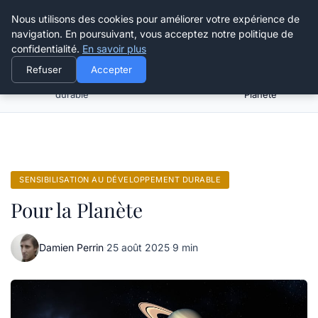
Happy Calyx Farmer
Nous utilisons des cookies pour améliorer votre expérience de
navigation. En poursuivant, vous acceptez notre politique de
confidentialité.
En savoir plus
Refuser
Accepter
Sensibilisation au développement
Pour la
Accueil
durable
Planète
SENSIBILISATION AU DÉVELOPPEMENT DURABLE
Pour la Planète
Damien Perrin
·
25 août 2025
·
9 min