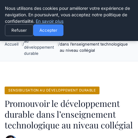
Happy Calyx Farmer
Nous utilisons des cookies pour améliorer votre expérience de
navigation. En poursuivant, vous acceptez notre politique de
confidentialité.
En savoir plus
Refuser
Accepter
Sensibilisation
Promouvoir le développement durable
au
Accueil
dans l’enseignement technologique
développement
au niveau collégial
durable
SENSIBILISATION AU DÉVELOPPEMENT DURABLE
Promouvoir le développement
durable dans l’enseignement
technologique au niveau collégial