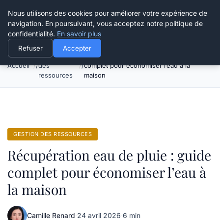
Happy Calyx Farmer
Nous utilisons des cookies pour améliorer votre expérience de
navigation. En poursuivant, vous acceptez notre politique de
confidentialité.
En savoir plus
Refuser
Accepter
Gestion
Récupération eau de pluie : guide
Accueil
des
complet pour économiser l’eau à la
ressources
maison
GESTION DES RESSOURCES
Récupération eau de pluie : guide
complet pour économiser l’eau à
la maison
Camille Renard
·
24 avril 2026
·
6 min