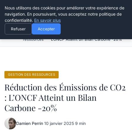
Happy Calyx Farmer
Nous utilisons des cookies pour améliorer votre expérience de
navigation. En poursuivant, vous acceptez notre politique de
confidentialité.
En savoir plus
Refuser
Accepter
Gestion des
Réduction des Émissions de CO2 :
Accueil
ressources
L’ONCF Atteint un Bilan Carbone -20%
GESTION DES RESSOURCES
Réduction des Émissions de CO2
: L’ONCF Atteint un Bilan
Carbone -20%
Damien Perrin
·
10 janvier 2025
·
9 min