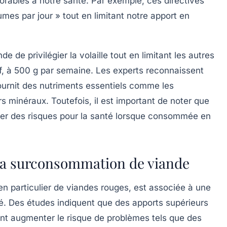
orables à notre santé. Par exemple, ces directives
gumes par jour » tout en limitant notre apport en
ande de
privilégier la volaille
tout en limitant les autres
f, à
500 g par semaine
. Les experts reconnaissent
 fournit des nutriments essentiels comme les
rs minéraux. Toutefois, il est important de noter que
rter des risques pour la santé lorsque consommée en
à la surconsommation de viande
n particulier de viandes rouges, est associée à une
é. Des études indiquent que des apports supérieurs
t augmenter le risque de problèmes tels que des