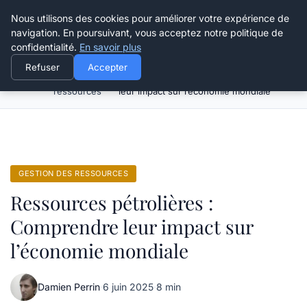
Happy Calyx Farmer
Nous utilisons des cookies pour améliorer votre expérience de
navigation. En poursuivant, vous acceptez notre politique de
confidentialité.
En savoir plus
Refuser
Accepter
Gestion des
Ressources pétrolières : Comprendre
Accueil
ressources
leur impact sur l’économie mondiale
GESTION DES RESSOURCES
Ressources pétrolières :
Comprendre leur impact sur
l’économie mondiale
Damien Perrin
·
6 juin 2025
·
8 min