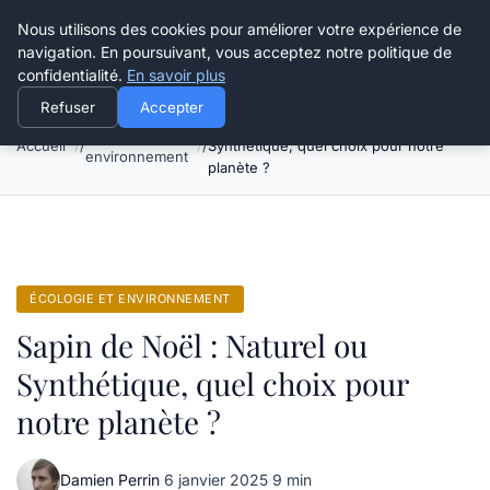
Happy Calyx Farmer
Nous utilisons des cookies pour améliorer votre expérience de
navigation. En poursuivant, vous acceptez notre politique de
confidentialité.
En savoir plus
Refuser
Accepter
Sapin de Noël : Naturel ou
Écologie et
Accueil
Synthétique, quel choix pour notre
environnement
planète ?
ÉCOLOGIE ET ENVIRONNEMENT
Sapin de Noël : Naturel ou
Synthétique, quel choix pour
notre planète ?
Damien Perrin
·
6 janvier 2025
·
9 min