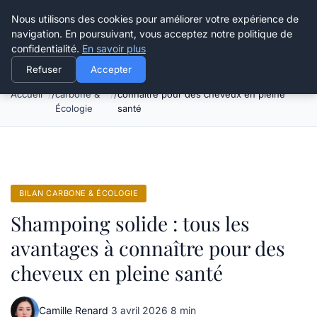
Happy Calyx Farmer
Nous utilisons des cookies pour améliorer votre expérience de
navigation. En poursuivant, vous acceptez notre politique de
confidentialité.
En savoir plus
Refuser
Accepter
Bilan
Shampoing solide : tous les avantages à
Accueil
carbone &
connaître pour des cheveux en pleine
Écologie
santé
BILAN CARBONE & ÉCOLOGIE
Shampoing solide : tous les
avantages à connaître pour des
cheveux en pleine santé
Camille Renard
·
3 avril 2026
·
8 min