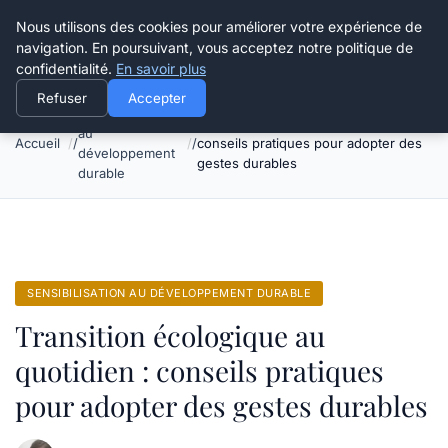
Happy Calyx Farmer
Nous utilisons des cookies pour améliorer votre expérience de
navigation. En poursuivant, vous acceptez notre politique de
confidentialité.
En savoir plus
Refuser
Accepter
Sensibilisation
Transition écologique au quotidien :
au
Accueil
conseils pratiques pour adopter des
développement
gestes durables
durable
SENSIBILISATION AU DÉVELOPPEMENT DURABLE
Transition écologique au
quotidien : conseils pratiques
pour adopter des gestes durables