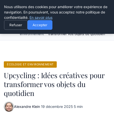
Happy Calyx Farmer
Nous utilisons des cookies pour améliorer votre expérience de
navigation. En poursuivant, vous acceptez notre politique de
confidentialité.
En savoir plus
Refuser
Accepter
Écologie et
Upcycling : Idées créatives pour
Accueil
environnement
transformer vos objets du quotidien
ÉCOLOGIE ET ENVIRONNEMENT
Upcycling : Idées créatives pour
transformer vos objets du
quotidien
Alexandre Klein
·
19 décembre 2025
·
5 min