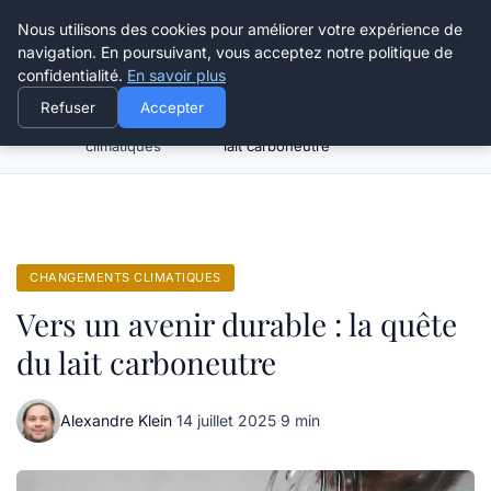
Happy Calyx Farmer
Nous utilisons des cookies pour améliorer votre expérience de
navigation. En poursuivant, vous acceptez notre politique de
confidentialité.
En savoir plus
Refuser
Accepter
Changements
Vers un avenir durable : la quête du
Accueil
climatiques
lait carboneutre
CHANGEMENTS CLIMATIQUES
Vers un avenir durable : la quête
du lait carboneutre
Alexandre Klein
·
14 juillet 2025
·
9 min