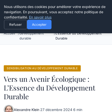
Happy Calyx Farmer
Nous utilisons des cookies pour améliorer votre expérience de
navigation. En poursuivant, vous acceptez notre politique de
confidentialité.
En savoir plus
Refuser
Accepter
Sensibilisation au
Vers un Avenir Écologique :
Accueil
développement
L’Essence du Développement
durable
Durable
SENSIBILISATION AU DÉVELOPPEMENT DURABLE
Vers un Avenir Écologique :
L’Essence du Développement
Durable
Alexandre Klein
·
27 décembre 2024
·
6 min