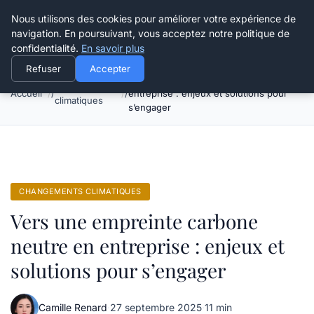
Happy Calyx Farmer
Nous utilisons des cookies pour améliorer votre expérience de
navigation. En poursuivant, vous acceptez notre politique de
confidentialité.
En savoir plus
Refuser
Accepter
Vers une empreinte carbone neutre en
Changements
Accueil
entreprise : enjeux et solutions pour
climatiques
s’engager
CHANGEMENTS CLIMATIQUES
Vers une empreinte carbone
neutre en entreprise : enjeux et
solutions pour s’engager
Camille Renard
·
27 septembre 2025
·
11 min