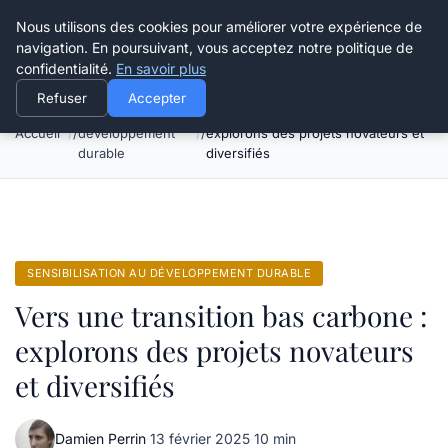
Happy Calyx Farmer
Nous utilisons des cookies pour améliorer votre expérience de
navigation. En poursuivant, vous acceptez notre politique de
confidentialité.
En savoir plus
Refuser
Accepter
Sensibilisation au
Vers une transition bas carbone :
Accueil
développement
explorons des projets novateurs et
durable
diversifiés
SENSIBILISATION AU DÉVELOPPEMENT DURABLE
Vers une transition bas carbone :
explorons des projets novateurs
et diversifiés
Damien Perrin
·
13 février 2025
·
10 min