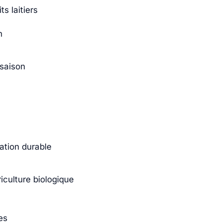
s laitiers
n
 saison
ation durable
iculture biologique
es