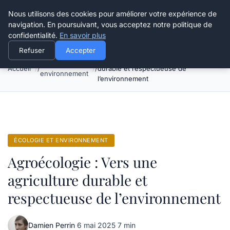
Happy Calyx Farmer
Nous utilisons des cookies pour améliorer votre expérience de
navigation. En poursuivant, vous acceptez notre politique de
confidentialité.
En savoir plus
Refuser
Accepter
Agroécologie : Vers une agriculture
Écologie et
Accueil
durable et respectueuse de
environnement
l’environnement
ÉCOLOGIE ET ENVIRONNEMENT
Agroécologie : Vers une
agriculture durable et
respectueuse de l’environnement
Damien Perrin
·
6 mai 2025
·
7 min