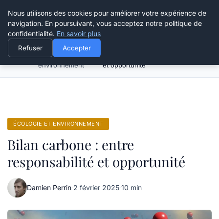
Happy Calyx Farmer
Nous utilisons des cookies pour améliorer votre expérience de
navigation. En poursuivant, vous acceptez notre politique de
confidentialité.
En savoir plus
Refuser
Accepter
Écologie et
Bilan carbone : entre responsabilité
Accueil
environnement
et opportunité
ÉCOLOGIE ET ENVIRONNEMENT
Bilan carbone : entre
responsabilité et opportunité
Damien Perrin
·
2 février 2025
·
10 min