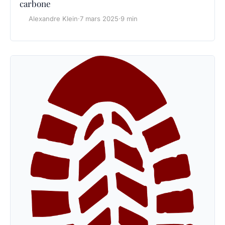
carbone
Alexandre Klein
·
7 mars 2025
·
9 min