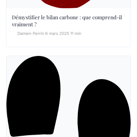
Démystifier le bilan carbone : que comprend-il
vraiment ?
Damien Perrin
·
6 mars 2025
·
11 min