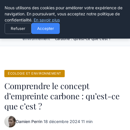
Happy Calyx Farmer
Nous utilisons des cookies pour améliorer votre expérience de
navigation. En poursuivant, vous acceptez notre politique de
confidentialité.
En savoir plus
Refuser
Accepter
Écologie et
Comprendre le concept d’empreinte
Accueil
environnement
carbone : qu’est-ce que c’est ?
ÉCOLOGIE ET ENVIRONNEMENT
Comprendre le concept
d’empreinte carbone : qu’est-ce
que c’est ?
Damien Perrin
·
18 décembre 2024
·
11 min