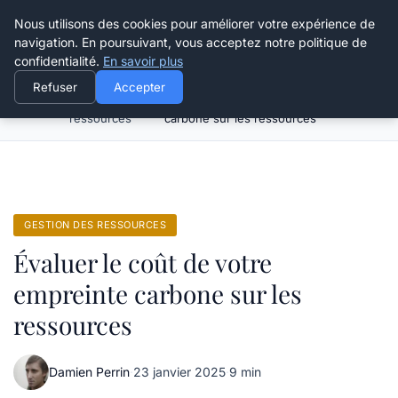
Happy Calyx Farmer
Nous utilisons des cookies pour améliorer votre expérience de
navigation. En poursuivant, vous acceptez notre politique de
confidentialité.
En savoir plus
Refuser
Accepter
Gestion des
Évaluer le coût de votre empreinte
Accueil
ressources
carbone sur les ressources
GESTION DES RESSOURCES
Évaluer le coût de votre
empreinte carbone sur les
ressources
Damien Perrin
·
23 janvier 2025
·
9 min