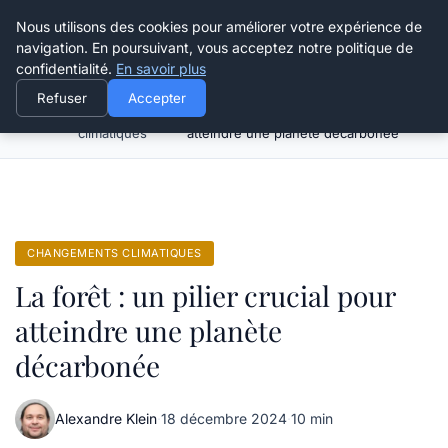
Happy Calyx Farmer
Nous utilisons des cookies pour améliorer votre expérience de
navigation. En poursuivant, vous acceptez notre politique de
confidentialité.
En savoir plus
Refuser
Accepter
Changements
La forêt : un pilier crucial pour
Accueil
climatiques
atteindre une planète décarbonée
CHANGEMENTS CLIMATIQUES
La forêt : un pilier crucial pour
atteindre une planète
décarbonée
Alexandre Klein
·
18 décembre 2024
·
10 min