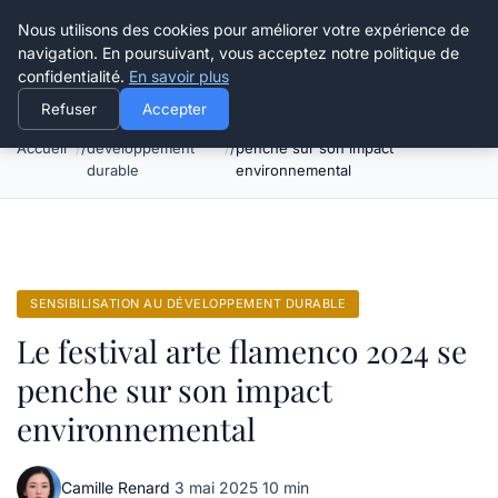
Happy Calyx Farmer
Nous utilisons des cookies pour améliorer votre expérience de
navigation. En poursuivant, vous acceptez notre politique de
confidentialité.
En savoir plus
Refuser
Accepter
Sensibilisation au
Le festival arte flamenco 2024 se
Accueil
développement
penche sur son impact
durable
environnemental
SENSIBILISATION AU DÉVELOPPEMENT DURABLE
Le festival arte flamenco 2024 se
penche sur son impact
environnemental
Camille Renard
·
3 mai 2025
·
10 min