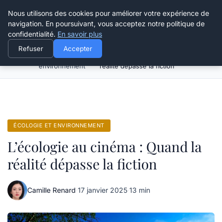
Happy Calyx Farmer
Nous utilisons des cookies pour améliorer votre expérience de
navigation. En poursuivant, vous acceptez notre politique de
confidentialité.
En savoir plus
Refuser
Accepter
Écologie et
L’écologie au cinéma : Quand la
Accueil
environnement
réalité dépasse la fiction
ÉCOLOGIE ET ENVIRONNEMENT
L’écologie au cinéma : Quand la
réalité dépasse la fiction
Camille Renard
·
17 janvier 2025
·
13 min