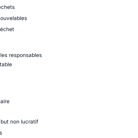
échets
nouvelables
déchet
les responsables
table
aire
but non lucratif
s