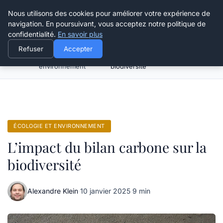
Happy Calyx Farmer
Nous utilisons des cookies pour améliorer votre expérience de
navigation. En poursuivant, vous acceptez notre politique de
confidentialité.
En savoir plus
Refuser
Accepter
Écologie et
L’impact du bilan carbone sur la
Accueil
environnement
biodiversité
ÉCOLOGIE ET ENVIRONNEMENT
L’impact du bilan carbone sur la
biodiversité
Alexandre Klein
·
10 janvier 2025
·
9 min