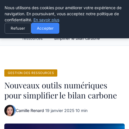
Happy Calyx Farmer
Nous utilisons des cookies pour améliorer votre expérience de
navigation. En poursuivant, vous acceptez notre politique de
confidentialité.
En savoir plus
Refuser
Accepter
Gestion des
Nouveaux outils numériques pour
Accueil
ressources
simplifier le bilan carbone
GESTION DES RESSOURCES
Nouveaux outils numériques
pour simplifier le bilan carbone
Camille Renard
·
19 janvier 2025
·
10 min