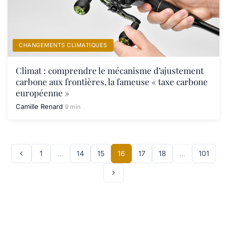
CHANGEMENTS CLIMATIQUES
Climat : comprendre le mécanisme d’ajustement
carbone aux frontières, la fameuse « taxe carbone
européenne »
Camille Renard
9 min
1
…
14
15
16
17
18
…
101