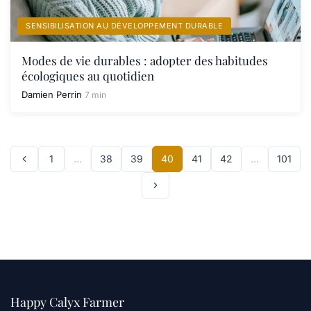
SENSIBILISATION AU DÉVELOPPEMENT DURABLE
Modes de vie durables : adopter des habitudes
écologiques au quotidien
Damien Perrin
7 min
1
…
38
39
40
41
42
…
101
Happy Calyx Farmer