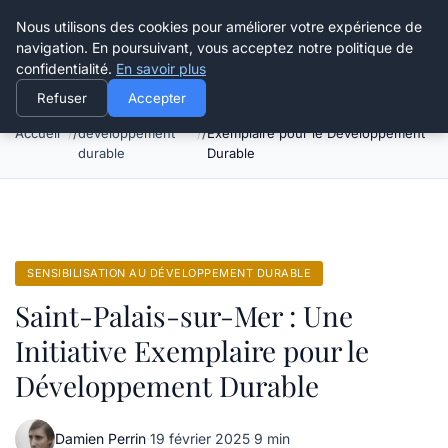
Happy Calyx Farmer
Nous utilisons des cookies pour améliorer votre expérience de
navigation. En poursuivant, vous acceptez notre politique de
confidentialité.
En savoir plus
Refuser
Accepter
Sensibilisation au
Saint-Palais-sur-Mer : Une Initiative
Accueil
développement
Exemplaire pour le Développement
durable
Durable
SENSIBILISATION AU DÉVELOPPEMENT DURABLE
Saint-Palais-sur-Mer : Une
Initiative Exemplaire pour le
Développement Durable
Damien Perrin
·
19 février 2025
·
9 min