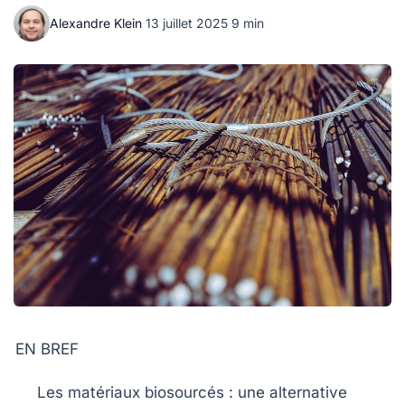
Alexandre Klein
·
13 juillet 2025
·
9 min
EN BREF
Les
matériaux biosourcés
: une alternative