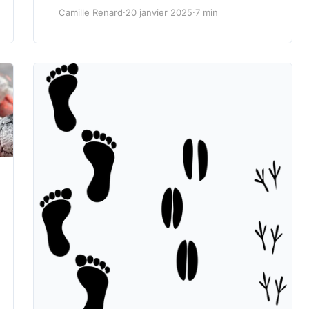
Camille Renard
·
20 janvier 2025
·
7 min