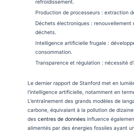
refroidissement
.
Production de processeurs
: extraction 
Déchets électroniques
: renouvellement 
déchets.
Intelligence artificielle frugale
: développe
consommation.
Transparence et régulation
: nécessité d
Le dernier
rapport de Stanford
met en lumièr
l’
intelligence artificielle
, notamment en terme
L’entraînement des grands modèles de lang
carbone
, équivalant à la pollution de dizaine
des
centres de données
influence également
alimentés par des énergies fossiles ayant un i