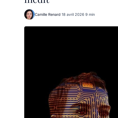
Camille Renard
·
18 avril 2026
·
9 min